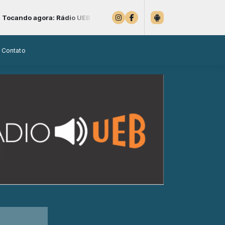
ando agora: Rádio UEB 3 A música brasileira ao seu alcance
Contato