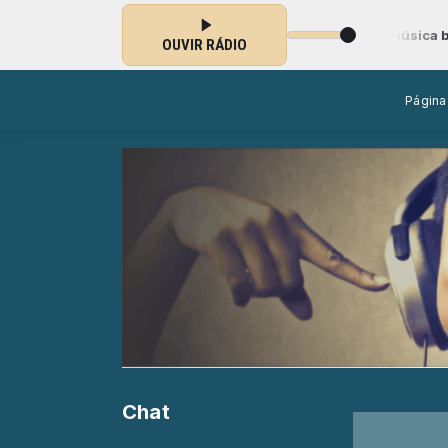
te" das 00:00 às 04:00 -
Tocando agora: Rádio UEB 3 A música brasil
OUVIR RÁDIO
Página 
Chat